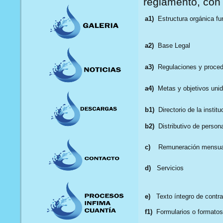
reglamento, con 
a1)
Estructura orgánica fun
a2)
Base Legal
a3)
Regulaciones y proced
a4)
Metas y objetivos unid
b1)
Directorio de la institu
b2)
Distributivo de persona
c)
Remuneración mensua
d)
Servicios
e)
Texto íntegro de contra
f1)
Formularios o formatos 